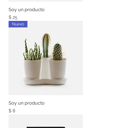
Soy un producto
Precio
$ 25
Nuevo
Soy un producto
Precio
$ 8