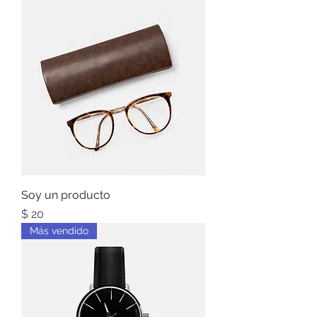
Soy un producto
Precio
$ 20
Más vendido