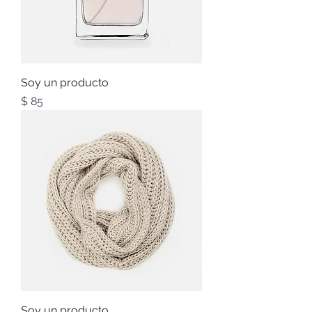
Soy un producto
Precio
$ 85
Soy un producto