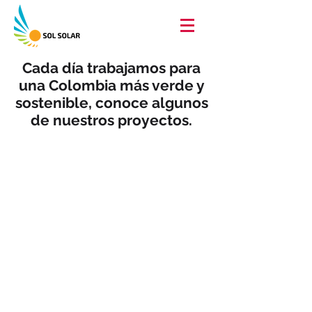
Cada día trabajamos para
una Colombia más verde y
sostenible, conoce algunos
de nuestros proyectos.
Dirección:
Calle 5 Número 10 - 05 Villamaría
Caldas.
Correo electrónico:
info@solsolar.org
Cel:
3127370159